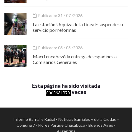
Publicado: 31 / 07 /2026
La estación Urquiza de la Línea E suspende su
servicio por reformas
Publicado: 03 / 08 /2026
Macri encabezó la entrega de espadines a
Comisarios Generales
Esta página ha sido visitada
veces
Informe Barrial y Radial - Noticias Barriales y de la Ciudad -
Comuna 7 - Flores Parque Chacabuco - Buenos Aires -
Argentina