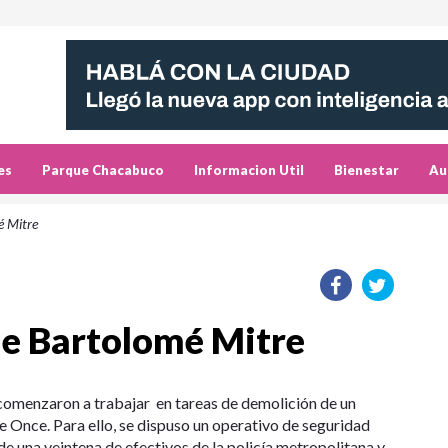
es
Parque Chacabuco
Informacion Util
Bienestar
Au
é Mitre
lle Bartolomé Mitre
comenzaron a trabajar en tareas de demolición de un
de Once. Para ello, se dispuso un operativo de seguridad
 de una veintena de efectivos de la policía metropolitana y