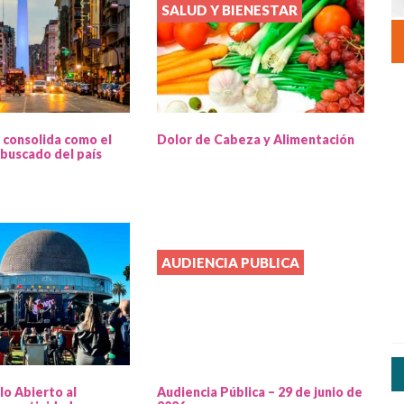
SALUD Y BIENESTAR
 consolida como el
Dolor de Cabeza y Alimentación
buscado del país
AUDIENCIA PUBLICA
lo Abierto al
Audiencia Pública – 29 de junio de