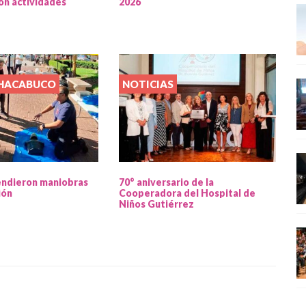
on actividades
2026
CHACABUCO
NOTICIAS
endieron maniobras
70° aniversario de la
ión
Cooperadora del Hospital de
Niños Gutiérrez