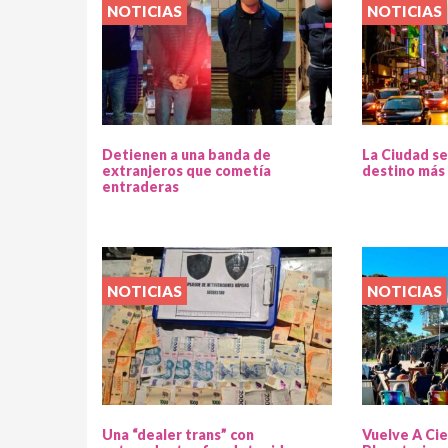
NOTICIAS
NOTICIAS
Detienen a una banda de
La Ciudad se
extranjeros que cometía
destino más 
entraderas
NOTICIAS
NOTICIAS
Una “dealer trans” con
Vuelve A Cie