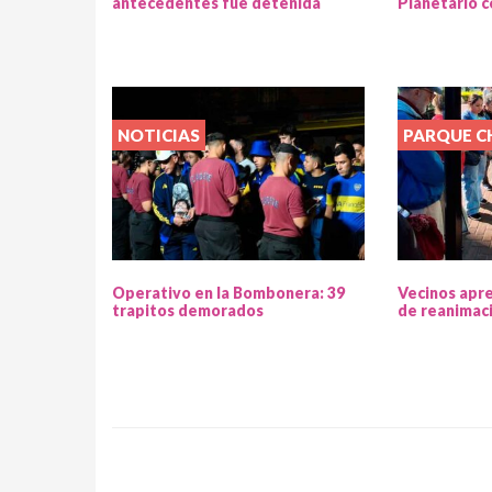
antecedentes fue detenida
Planetario c
NOTICIAS
PARQUE 
Operativo en la Bombonera: 39
Vecinos apr
trapitos demorados
de reanimac