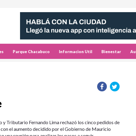
es
Parque Chacabuco
Informacion Util
Bienestar
Au
e
vo y Tributario Fernando Lima rechazó los cinco pedidos de
s con el aumento decidido por el Gobierno de Mauricio
so una reunión para analizar los pasos a seguir.