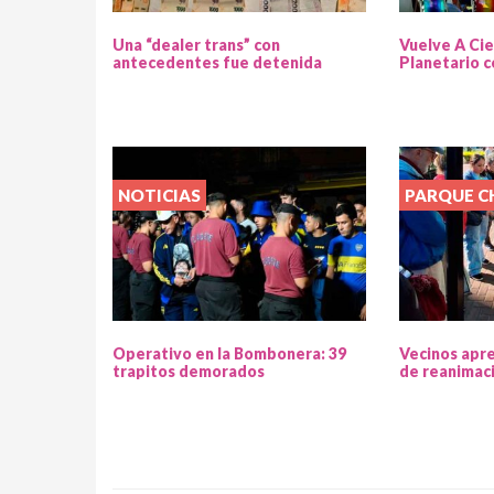
Una “dealer trans” con
Vuelve A Cie
antecedentes fue detenida
Planetario c
NOTICIAS
PARQUE 
Operativo en la Bombonera: 39
Vecinos apr
trapitos demorados
de reanimac