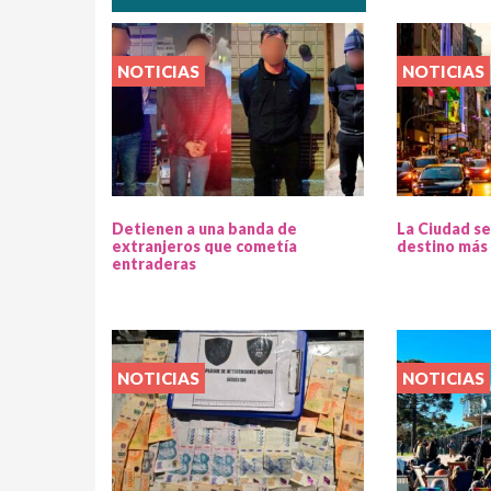
NOTICIAS
NOTICIAS
Detienen a una banda de
La Ciudad se
extranjeros que cometía
destino más 
entraderas
NOTICIAS
NOTICIAS