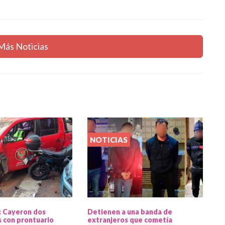
Más Noticias
NOTICIAS
: Cayeron dos
Detienen a una banda de
 con prontuario
extranjeros que cometía