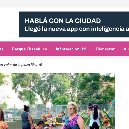
es
Parque Chacabuco
Informacion Util
Bienestar
Au
n valor de la plaza Sicardi