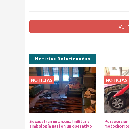
Ver 
Noticias Relacionadas
NOTICIAS
NOTICIAS
Secuestran un arsenal militar y
Persecución
simbología nazi en un operativo
motochorros