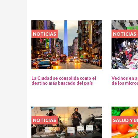
NOTICIAS
NOTICIAS
La Ciudad se consolida como el
Vecinos en a
destino más buscado del país
de los micro
NOTICIAS
SALUD Y B