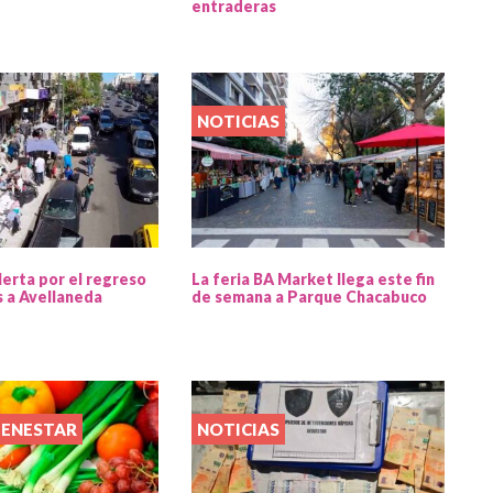
entraderas
NOTICIAS
lerta por el regreso
La feria BA Market llega este fin
s a Avellaneda
de semana a Parque Chacabuco
IENESTAR
NOTICIAS