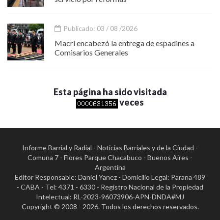
Publicado: 03 / 08 /2026
Macri encabezó la entrega de espadines a
Comisarios Generales
Esta página ha sido visitada
veces
Informe Barrial y Radial - Noticias Barriales y de la Ciudad -
Comuna 7 - Flores Parque Chacabuco - Buenos Aires -
Argentina
Editor Responsable: Daniel Yanez - Domicilio Legal: Parana 489
- CABA - Tel: 4371 - 6330 - Registro Nacional de la Propiedad
Intelectual: RL-2023-96073906-APN-DNDA#MJ
Copyright © 2008 - 2026. Todos los derechos reservados.