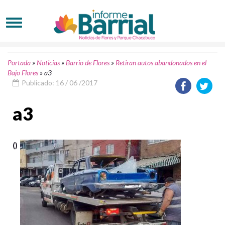
Portada
»
Noticias
»
Barrio de Flores
»
Retiran autos abandonados en el
Bajo Flores
»
a3
Publicado: 16 / 06 /2017
a3
()