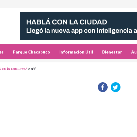
es
Parque Chacabuco
Informacion Util
Bienestar
Au
d en la comuna7
»
a9