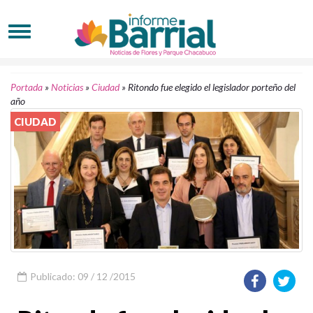
Portada
»
Noticias
»
Ciudad
»
Ritondo fue elegido el legislador porteño del
año
CIUDAD
Publicado: 09 / 12 /2015