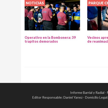
NOTICIAS
PARQUE 
Operativo en la Bombonera: 39
Vecinos apr
trapitos demorados
de reanimac
Informe Barrial y Radial 
Editor Responsable: Daniel Yanez - Domicilio Leg