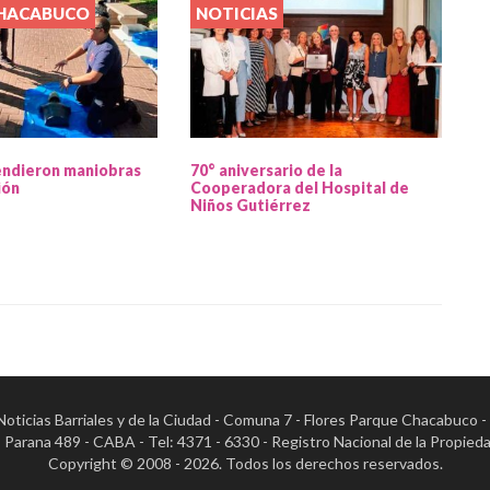
CHACABUCO
NOTICIAS
endieron maniobras
70° aniversario de la
ión
Cooperadora del Hospital de
Niños Gutiérrez
- Noticias Barriales y de la Ciudad - Comuna 7 - Flores Parque Chacabuco 
al: Parana 489 - CABA - Tel: 4371 - 6330 - Registro Nacional de la Pr
Copyright © 2008 - 2026. Todos los derechos reservados.