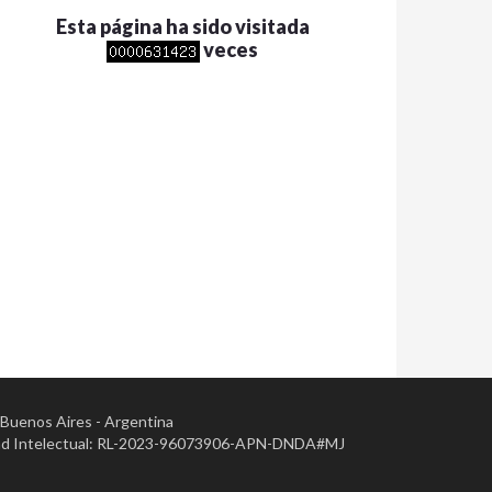
Esta página ha sido visitada
veces
- Buenos Aires - Argentina
opiedad Intelectual: RL-2023-96073906-APN-DNDA#MJ