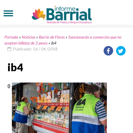
Portada
»
Noticias
»
Barrio de Flores
»
Sancionarán a comercios que no
acepten billetes de 2 pesos
»
ib4
Publicado: 16 / 04 /2018
ib4
()