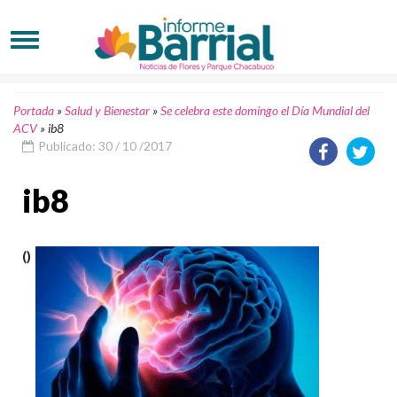
Portada
»
Salud y Bienestar
»
Se celebra este domingo el Día Mundial del
ACV
»
ib8
Publicado: 30 / 10 /2017
ib8
()