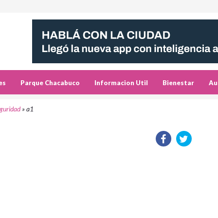
es
Parque Chacabuco
Informacion Util
Bienestar
Au
seguridad
»
a1