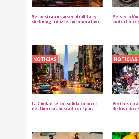
Secuestran un arsenal militar y
Persecución
simbología nazi en un operativo
motochorros
NOTICIAS
NOTICIAS
La Ciudad se consolida como el
Vecinos en a
destino más buscado del país
de los micro