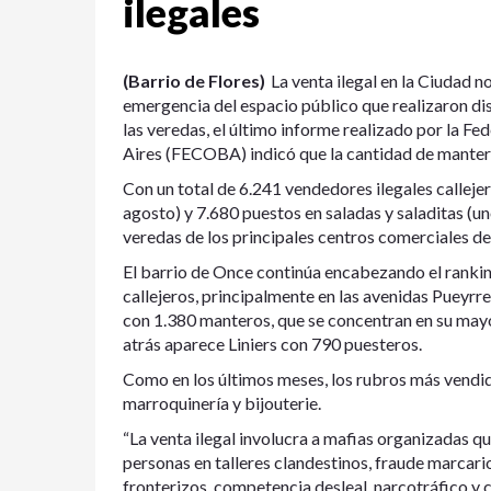
ilegales
(Barrio de Flores)
La venta ilegal en la Ciudad n
emergencia del espacio público que realizaron dis
las veredas, el último informe realizado por la F
Aires (FECOBA) indicó que la cantidad de mantero
Con un total de 6.241 vendedores ilegales calleje
agosto) y 7.680 puestos en saladas y saladitas (un
veredas de los principales centros comerciales de
El barrio de Once continúa encabezando el ranking
callejeros, principalmente en las avenidas Pueyrre
con 1.380 manteros, que se concentran en su mayo
atrás aparece Liniers con 790 puesteros.
Como en los últimos meses, los rubros más vendid
marroquinería y bijouterie.
“La venta ilegal involucra a mafias organizadas qu
personas en talleres clandestinos, fraude marcar
fronterizos, competencia desleal, narcotráfico y 