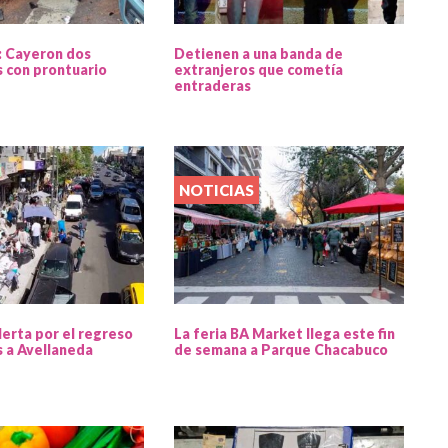
: Cayeron dos
Detienen a una banda de
 con prontuario
extranjeros que cometía
entraderas
NOTICIAS
lerta por el regreso
La feria BA Market llega este fin
s a Avellaneda
de semana a Parque Chacabuco