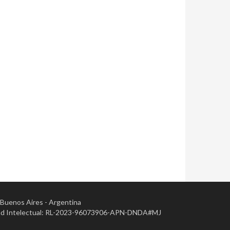
- Buenos Aires - Argentina
opiedad Intelectual: RL-2023-96073906-APN-DNDA#MJ