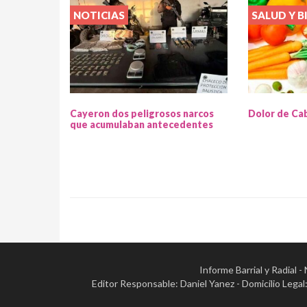
NOTICIAS
SALUD Y B
Cayeron dos peligrosos narcos
Dolor de Ca
que acumulaban antecedentes
Informe Barrial y Radial 
Editor Responsable: Daniel Yanez - Domicilio Leg