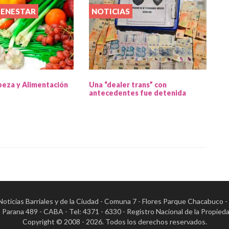
IENESTAR
NOTICIAS
beza y Alimentación
Una “dealer trans” con
antecedentes fue detenida
- Noticias Barriales y de la Ciudad - Comuna 7 - Flores Parque Chacabuco 
al: Parana 489 - CABA - Tel: 4371 - 6330 - Registro Nacional de la Pr
Copyright © 2008 - 2026. Todos los derechos reservados.