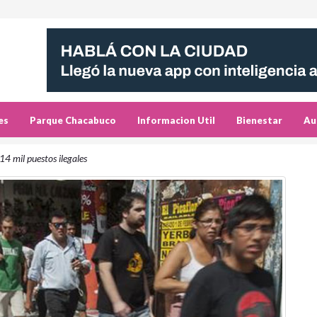
es
Parque Chacabuco
Informacion Util
Bienestar
Au
14 mil puestos ilegales