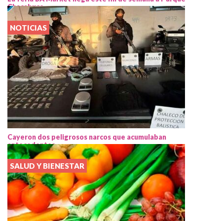
Chacabuco
NOTICIAS
Cayeron dos peligrosos narcos que acumulaban
antecedentes
SALUD Y BIENESTAR