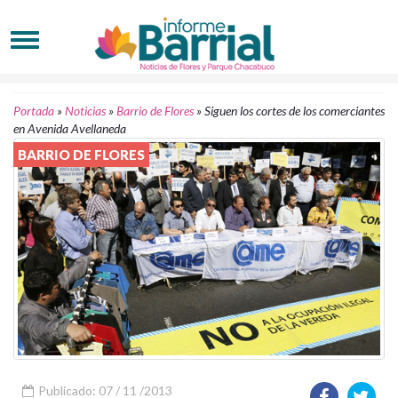
Portada
»
Noticias
»
Barrio de Flores
»
Siguen los cortes de los comerciantes
en Avenida Avellaneda
BARRIO DE FLORES
Publicado: 07 / 11 /2013