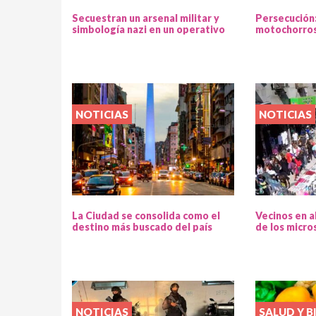
Secuestran un arsenal militar y
Persecución
simbología nazi en un operativo
motochorros
NOTICIAS
NOTICIAS
La Ciudad se consolida como el
Vecinos en a
destino más buscado del país
de los micro
NOTICIAS
SALUD Y B