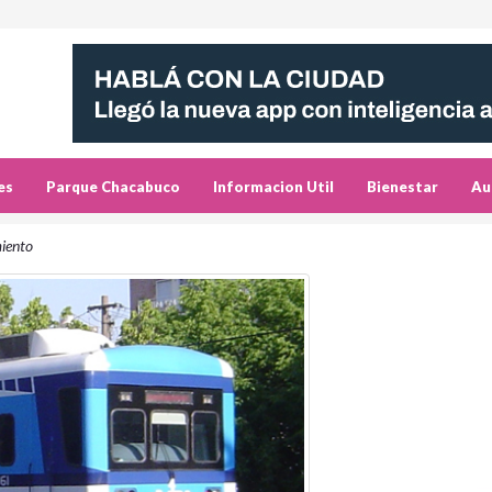
es
Parque Chacabuco
Informacion Util
Bienestar
Au
miento