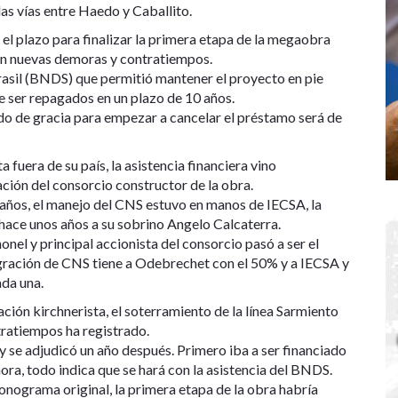
as vías entre Haedo y Caballito.
el plazo para finalizar la primera etapa de la megaobra
ren nuevas demoras y contratiempos.
rasil (BNDS) que permitió mantener el proyecto en pie
e ser repagados en un plazo de 10 años.
ríodo de gracia para empezar a cancelar el préstamo será de
uera de su país, la asistencia financiera vino
ción del consorcio constructor de la obra.
años, el manejo del CNS estuvo en manos de IECSA, la
 hace unos años a su sobrino Angelo Calcaterra.
onel y principal accionista del consorcio pasó a ser el
gración de CNS tiene a Odebrechet con el 50% y a IECSA y
ada una.
ción kirchnerista, el soterramiento de la línea Sarmiento
ratiempos ha registrado.
 y se adjudicó un año después. Primero iba a ser financiado
ra, todo indica que se hará con la asistencia del BNDS.
onograma original, la primera etapa de la obra habría