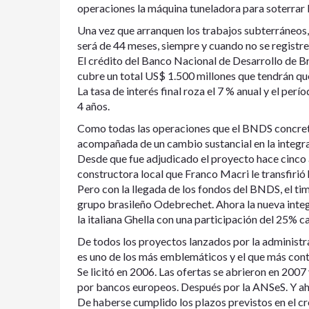
operaciones la máquina tuneladora para soterrar l
Una vez que arranquen los trabajos subterráneos, 
será de 44 meses, siempre y cuando no se regist
El crédito del Banco Nacional de Desarrollo de B
cubre un total US$ 1.500 millones que tendrán qu
La tasa de interés final roza el 7 % anual y el pe
4 años.
Como todas las operaciones que el BNDS concreta f
acompañada de un cambio sustancial en la integra
Desde que fue adjudicado el proyecto hace cinco 
constructora local que Franco Macri le transfirió
Pero con la llegada de los fondos del BNDS, el tim
grupo brasileño Odebrechet. Ahora la nueva inte
la italiana Ghella con una participación del 25% c
De todos los proyectos lanzados por la administra
es uno de los más emblemáticos y el que más cont
Se licitó en 2006. Las ofertas se abrieron en 2007
por bancos europeos. Después por la ANSeS. Y aho
De haberse cumplido los plazos previstos en el cr