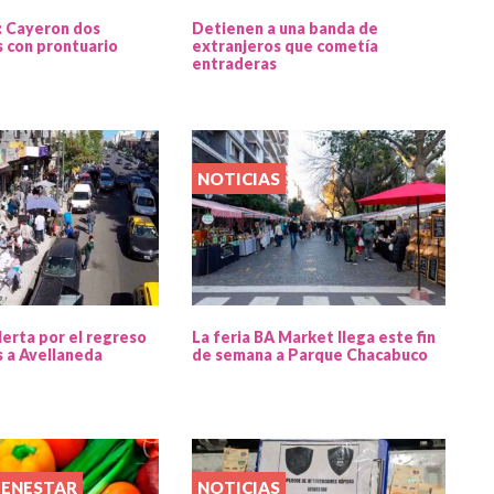
: Cayeron dos
Detienen a una banda de
 con prontuario
extranjeros que cometía
entraderas
NOTICIAS
lerta por el regreso
La feria BA Market llega este fin
s a Avellaneda
de semana a Parque Chacabuco
IENESTAR
NOTICIAS