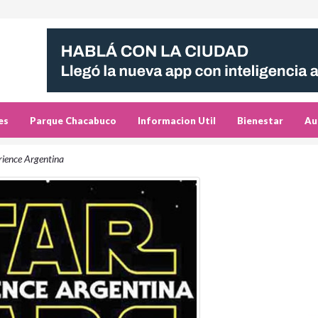
es
Parque Chacabuco
Informacion Util
Bienestar
Au
rience Argentina