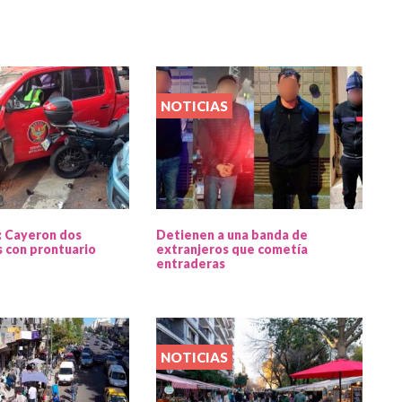
NOTICIAS
: Cayeron dos
Detienen a una banda de
 con prontuario
extranjeros que cometía
entraderas
NOTICIAS