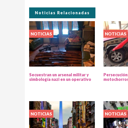
Noticias Relacionadas
NOTICIAS
NOTICIAS
Secuestran un arsenal militar y
Persecución
simbología nazi en un operativo
motochorros
NOTICIAS
NOTICIAS