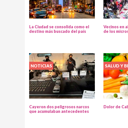
La Ciudad se consolida como el
Vecinos en a
destino más buscado del país
de los micro
NOTICIAS
SALUD Y B
Cayeron dos peligrosos narcos
Dolor de Ca
que acumulaban antecedentes