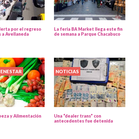
lerta por el regreso
La feria BA Market llega este fin
s a Avellaneda
de semana a Parque Chacabuco
IENESTAR
NOTICIAS
beza y Alimentación
Una “dealer trans” con
antecedentes fue detenida