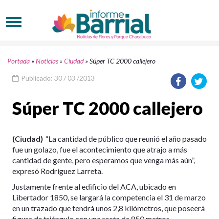
Portada
»
Noticias
»
Ciudad
»
Súper TC 2000 callejero
Publicado: 30 / 03 /2013
Súper TC 2000 callejero
(Ciudad)
“La cantidad de público que reunió el año pasado
fue un golazo, fue el acontecimiento que atrajo a más
cantidad de gente, pero esperamos que venga más aún”,
expresó Rodríguez Larreta.
Justamente frente al edificio del ACA, ubicado en
Libertador 1850, se largará la competencia el 31 de marzo
en un trazado que tendrá unos 2,8 kilómetros, que poseerá
figura de triángulo con una recta de 850 metros.