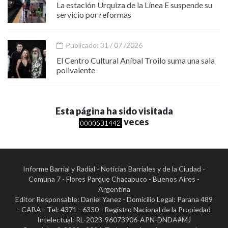
La estación Urquiza de la Línea E suspende su
servicio por reformas
Publicado: 31 / 07 /2026
El Centro Cultural Aníbal Troilo suma una sala
polivalente
Esta página ha sido visitada
veces
Informe Barrial y Radial - Noticias Barriales y de la Ciudad -
Comuna 7 - Flores Parque Chacabuco - Buenos Aires -
Argentina
Editor Responsable: Daniel Yanez - Domicilio Legal: Parana 489
- CABA - Tel: 4371 - 6330 - Registro Nacional de la Propiedad
Intelectual: RL-2023-96073906-APN-DNDA#MJ