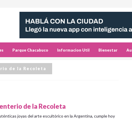
es
Parque Chacabuco
Informacion Util
Bienestar
Au
rio de la Recoleta
enterio de la Recoleta
ténticas joyas del arte escultórico en la Argentina, cumple hoy