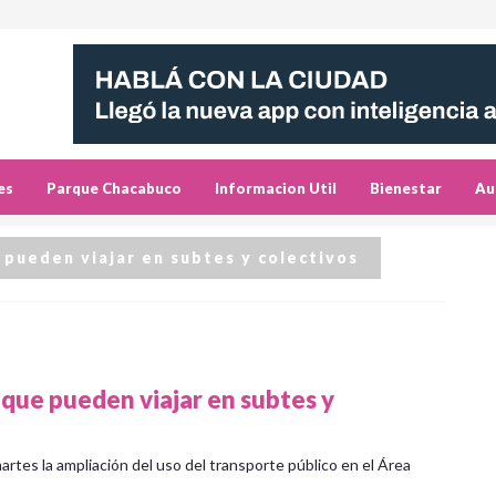
es
Parque Chacabuco
Informacion Util
Bienestar
Au
 pueden viajar en subtes y colectivos
 que pueden viajar en subtes y
artes la ampliación del uso del transporte público en el Área