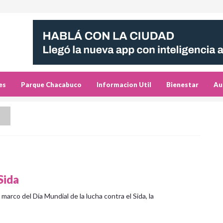
es
Parque Chacabuco
Informacion Util
Bienestar
Au
a
Sida
 marco del Día Mundial de la lucha contra el Sida, la