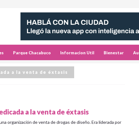
es
Parque Chacabuco
Informacion Util
Bienestar
Au
ada a la venta de éxtasis
edicada a la venta de éxtasis
 una organización de venta de drogas de diseño. Era liderada por