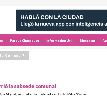
es
Parque Chacabuco
Informacion Util
Bienestar
Au
 la Comuna 7
rrió la subsede comunal
ipe Miguel, visitó el edificio ubicado en Emilio Mitre 956, en