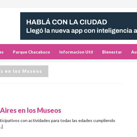
es
Parque Chacabuco
Informacion Util
Bienestar
Au
es en los Museos
 Aires en los Museos
icipativos con actividades para todas las edades cumpliendo
…]