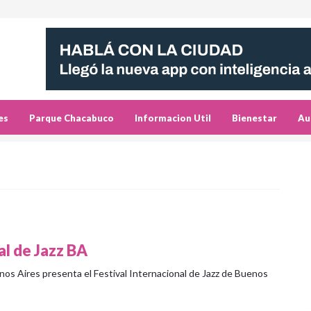
es
Parque Chacabuco
Informacion Util
Bienestar
Au
al de Jazz BA
enos Aires presenta el Festival Internacional de Jazz de Buenos