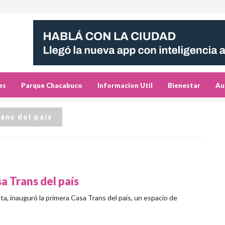
es
Parque Chacabuco
Informacion Util
Bienestar
Au
ans del país
a Trans del país
ta, inauguró la primera Casa Trans del país, un espacio de