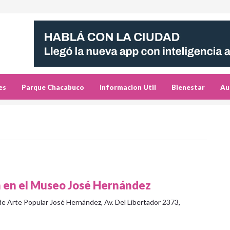
es
Parque Chacabuco
Informacion Util
Bienestar
Au
ón en el Museo José Hernández
 de Arte Popular José Hernández, Av. Del Libertador 2373,