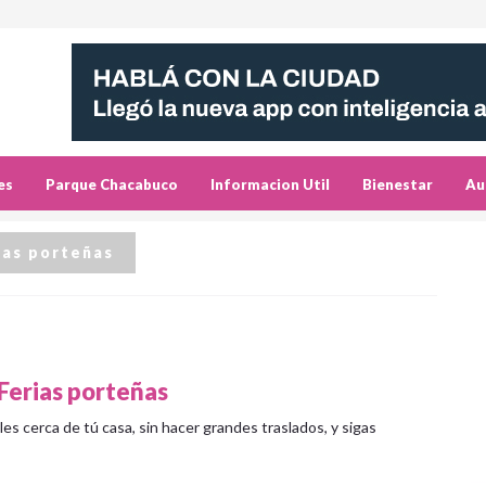
es
Parque Chacabuco
Informacion Util
Bienestar
Au
ias porteñas
 Ferias porteñas
s cerca de tú casa, sin hacer grandes traslados, y sigas