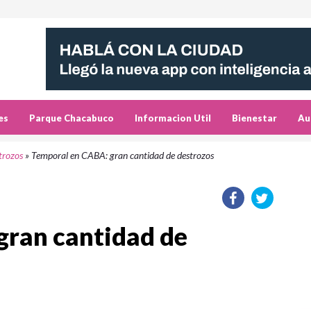
es
Parque Chacabuco
Informacion Util
Bienestar
Au
trozos
»
Temporal en CABA: gran cantidad de destrozos
gran cantidad de