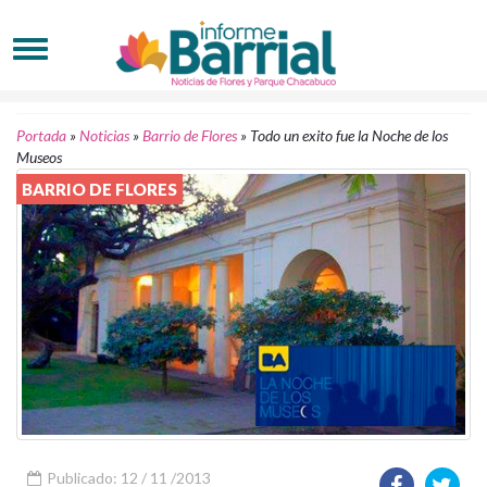
Portada
»
Noticias
»
Barrio de Flores
»
Todo un exito fue la Noche de los
Museos
BARRIO DE FLORES
Publicado: 12 / 11 /2013