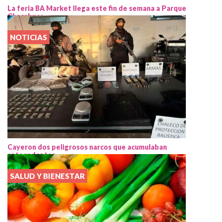
La feria BA Market llega este fin de semana a Parque
Chacabuco
NOTICIAS
Cayeron dos peligrosos narcos que acumulaban
antecedentes
SALUD Y BIENESTAR