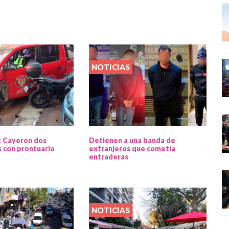
NOTICIAS
: Cayeron dos
Detienen a una banda de
 con prontuario
extranjeros que cometía
entraderas
NOTICIAS