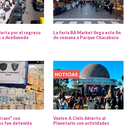
lerta por el regreso
La feria BA Market llega este fin
s a Avellaneda
de semana a Parque Chacabuco
NOTICIAS
trans” con
Vuelve A Cielo Abierto al
s fue detenida
Planetario con actividades