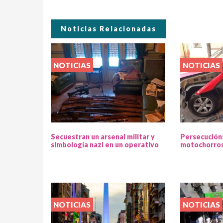
Noticias Relacionadas
NOTICIAS
NOTICIAS
Secuestran un arsenal militar y
Persecución
simbología nazi en un operativo
motochorros
NOTICIAS
NOTICIAS