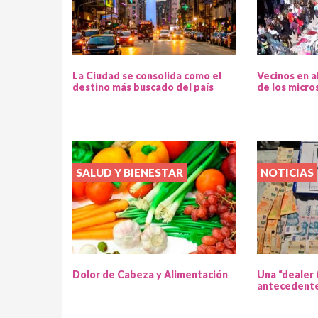
La Ciudad se consolida como el
Vecinos en a
destino más buscado del país
de los micro
SALUD Y BIENESTAR
NOTICIAS
Dolor de Cabeza y Alimentación
Una “dealer 
antecedente