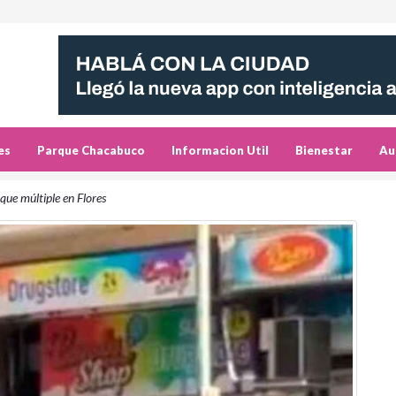
es
Parque Chacabuco
Informacion Util
Bienestar
Au
que múltiple en Flores