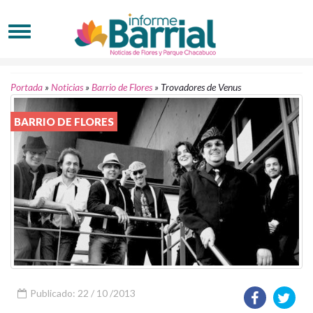
Portada
»
Noticias
»
Barrio de Flores
»
Trovadores de Venus
BARRIO DE FLORES
Publicado: 22 / 10 /2013