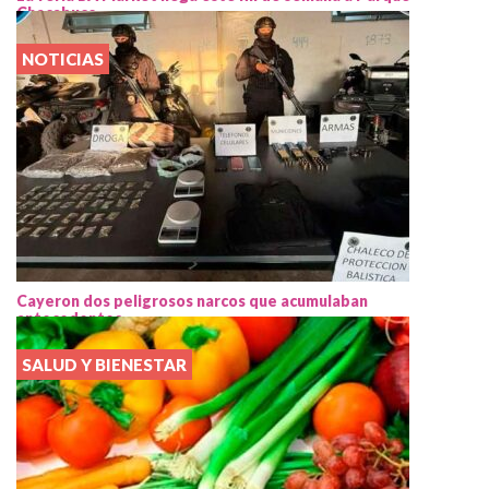
Chacabuco
NOTICIAS
Cayeron dos peligrosos narcos que acumulaban
antecedentes
SALUD Y BIENESTAR