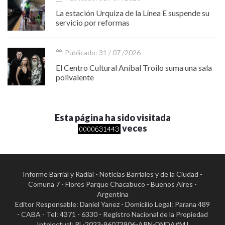
La estación Urquiza de la Línea E suspende su
servicio por reformas
Publicado: 31 / 07 /2026
El Centro Cultural Aníbal Troilo suma una sala
polivalente
Esta página ha sido visitada
veces
Informe Barrial y Radial - Noticias Barriales y de la Ciudad -
Comuna 7 - Flores Parque Chacabuco - Buenos Aires -
Argentina
Editor Responsable: Daniel Yanez - Domicilio Legal: Parana 489
- CABA - Tel: 4371 - 6330 - Registro Nacional de la Propiedad
Intelectual: RL-2023-96073906-APN-DNDA#MJ