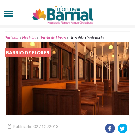
Portada
»
Noticias
»
Barrio de Flores
»
Un subte Centenario
BARRIO DE FLORES
Publicado: 02 / 12 /2013