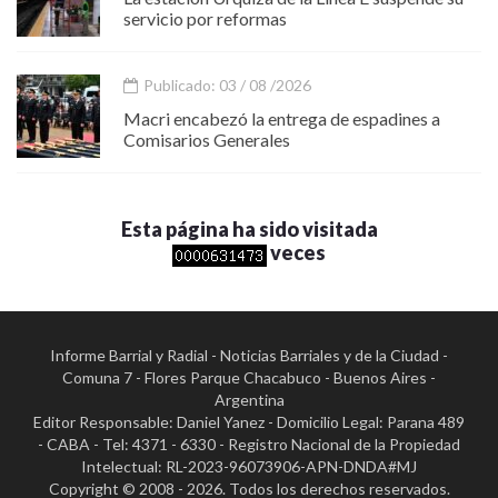
servicio por reformas
Publicado: 03 / 08 /2026
Macri encabezó la entrega de espadines a
Comisarios Generales
Esta página ha sido visitada
veces
Informe Barrial y Radial - Noticias Barriales y de la Ciudad -
Comuna 7 - Flores Parque Chacabuco - Buenos Aires -
Argentina
Editor Responsable: Daniel Yanez - Domicilio Legal: Parana 489
- CABA - Tel: 4371 - 6330 - Registro Nacional de la Propiedad
Intelectual: RL-2023-96073906-APN-DNDA#MJ
Copyright © 2008 - 2026. Todos los derechos reservados.