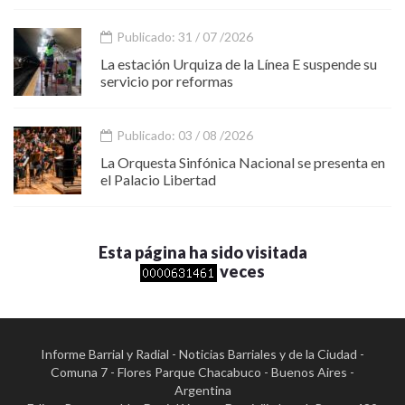
Publicado: 31 / 07 /2026
La estación Urquiza de la Línea E suspende su
servicio por reformas
Publicado: 03 / 08 /2026
La Orquesta Sinfónica Nacional se presenta en
el Palacio Libertad
Esta página ha sido visitada
veces
Informe Barrial y Radial - Noticias Barriales y de la Ciudad -
Comuna 7 - Flores Parque Chacabuco - Buenos Aires -
Argentina