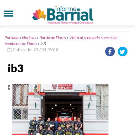
Portada
»
Noticias
»
Barrio de Flores
»
Visita al renovado cuartel de
bomberos de Flores
»
ib3
Publicado: 23 / 04 /2018
ib3
()