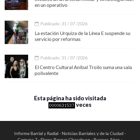
en un operativo
Publicado: 31 / 07 /2026
La estación Urquiza de la Línea E suspende su
servicio por reformas
Publicado: 31 / 07 /2026
El Centro Cultural Aníbal Troilo suma una sala
polivalente
Esta página ha sido visitada
veces
Informe Barrial y Radial - Noticias Barriales y de la Ciudad -
Comuna 7 - Flores Parque Chacabuco - Buenos Aires -