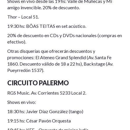
Shows en vivo desde las 19 hs: Valle de Muñecas y Mi
amigo invencible. 20% de descuento.
Thor – Local 51.
19:30 hs: BÔAS TEITAS en set acústico.
20% de descuento en CDs y DVDs nacionales (compras en
efectivo).
Otras disquerías que ofrecerán descuentos y
promociones: El Ateneo Grand Splendid (Av. Santa Fe
1860. Descuento válido de 18 a 22 hs), Backstage (Av.
Pueyrredón 1537).
CIRCUITO PALERMO
RGS Music. Av. Corrientes 5233 Local 2.
Shows en vivo:
18:30 hs: Javier Díaz González (tango)
19:15 hs: César Pavón Orquesta
19:45 hs: KEF – Orquesta de música judía