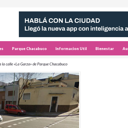
es
Parque Chacabuco
Informacion Util
Bienestar
Au
 la calle «La Garza» de Parque Chacabuco