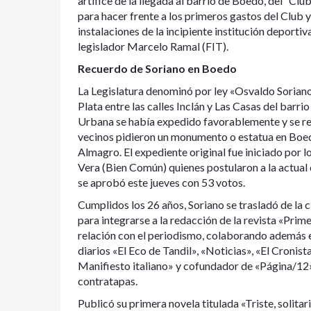
artífice de la llegada al barrio de Boedo, del “Cl
para hacer frente a los primeros gastos del Club 
instalaciones de la incipiente institución deporti
legislador Marcelo Ramal (FIT).
Recuerdo de Soriano en Boedo
La Legislatura denominó por ley «Osvaldo Soriano»
Plata entre las calles Inclán y Las Casas del ba
Urbana se había expedido favorablemente y se real
vecinos pidieron un monumento o estatua en Boed
Almagro. El expediente original fue iniciado por 
Vera (Bien Común) quienes postularon a la actual c
se aprobó este jueves con 53 votos.
Cumplidos los 26 años, Soriano se trasladó de la 
para integrarse a la redacción de la revista «Prim
relación con el periodismo, colaborando además 
diarios «El Eco de Tandil», «Noticias», «El Cronis
Manifiesto italiano» y cofundador de «Página/12»
contratapas.
Publicó su primera novela titulada «Triste, solitari