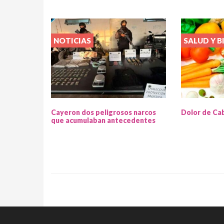
NOTICIAS
SALUD Y B
Cayeron dos peligrosos narcos
Dolor de Ca
que acumulaban antecedentes