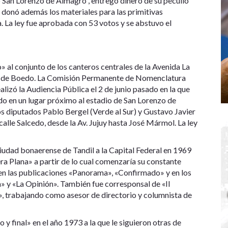
ub San Lorenzo de Almagro”, entregó dinero de su peculio
y donó además los materiales para las primitivas
va. La ley fue aprobada con 53 votos y se abstuvo el
 al conjunto de los canteros centrales de la Avenida La
rrio de Boedo. La Comisión Permanente de Nomenclatura
izó la Audiencia Pública el 2 de junio pasado en la que
o en un lugar próximo al estadio de San Lorenzo de
los diputados Pablo Bergel (Verde al Sur) y Gustavo Javier
alle Salcedo, desde la Av. Jujuy hasta José Mármol. La ley
ciudad bonaerense de Tandil a la Capital Federal en 1969
era Plana» a partir de lo cual comenzaría su constante
en las publicaciones «Panorama», «Confirmado» y en los
ta» y «La Opinión». También fue corresponsal de «Il
, trabajando como asesor de directorio y columnista de
o y final» en el año 1973 a la que le siguieron otras de