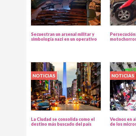
Secuestran un arsenal militar y
Persecución
simbología nazi en un operativo
motochorros
NOTICIAS
NOTICIAS
La Ciudad se consolida como el
Vecinos en a
destino más buscado del país
de los micro