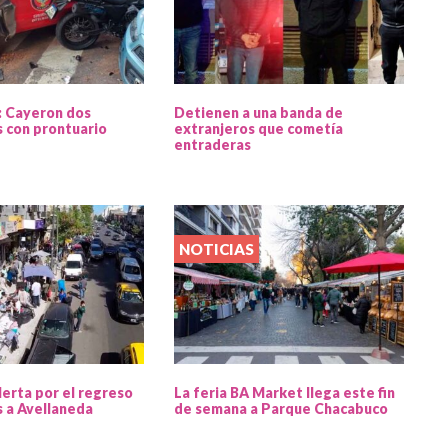
: Cayeron dos
Detienen a una banda de
 con prontuario
extranjeros que cometía
entraderas
NOTICIAS
lerta por el regreso
La feria BA Market llega este fin
s a Avellaneda
de semana a Parque Chacabuco