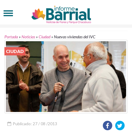
Portada
»
Noticias
»
Ciudad
»
Nuevas viviendas del IVC
CIUDAD
Publicado: 27 / 08 /2013