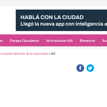
es
Parque Chacabuco
Informacion Util
Bienestar
Au
 se podrá disfrutar de la nueva pista
»
ib5