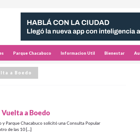
es
Parque Chacabuco
Informacion Util
Bienestar
Au
elta a Boedo
a Vuelta a Boedo
 y Parque Chacabuco solicitó una Consulta Popular
tro de las 10 […]