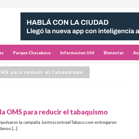
es
Parque Chacabuco
Informacion Util
Bienestar
Au
 OMS para reducir el tabaquismo
e la OMS para reducir el tabaquismo
e impulsaron la campaña JuntoscontraelTabaco.com entregaron
danos […]