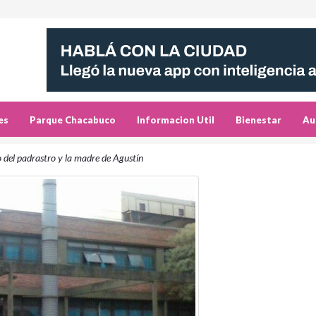
es
Parque Chacabuco
Informacion Util
Bienestar
Au
cio del padrastro y la madre de Agustín