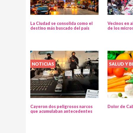
La Ciudad se consolida como el
Vecinos en a
destino más buscado del país
de los micro
NOTICIAS
SALUD Y B
Cayeron dos peligrosos narcos
Dolor de Ca
que acumulaban antecedentes