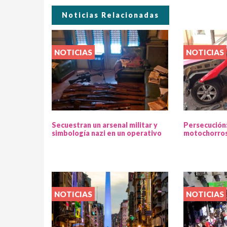
Noticias Relacionadas
NOTICIAS
NOTICIAS
Secuestran un arsenal militar y
Persecución
simbología nazi en un operativo
motochorros
NOTICIAS
NOTICIAS