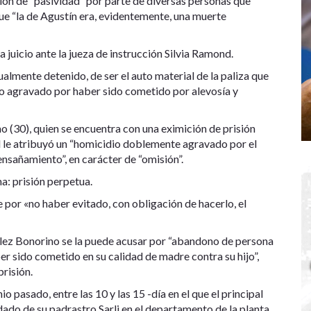
ión de “pasividad” por parte de diversas personas que
ue “la de Agustín era, evidentemente, una muerte
juicio ante la jueza de instrucción Silvia Ramond.
tualmente detenido, de ser el auto material de la paliza que
dio agravado por haber sido cometido por alevosía y
 (30), quien se encuentra con una eximición de prisión
al le atribuyó un “homicidio doblemente agravado por el
ensañamiento”, en carácter de “omisión”.
a: prisión perpetua.
 por «no haber evitado, con obligación de hacerlo, el
ález Bonorino se la puede acusar por “abandono de persona
r sido cometido en su calidad de madre contra su hijo”,
risión.
 pasado, entre las 10 y las 15 -día en el que el principal
ado de su padrastro Sarli en el departamento de la planta