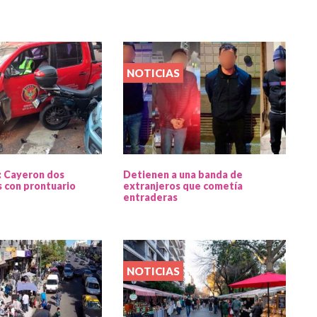
NOTICIAS
: Cayeron dos
Detienen a una banda de
 con prontuario
extranjeros que cometía
entraderas
NOTICIAS