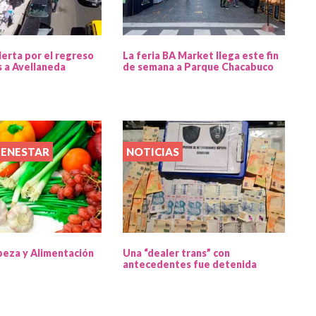
lerta por el regreso
La feria BA Market llega este fin
s a Avellaneda
de semana a Parque Chacabuco
IENESTAR
NOTICIAS
beza y Alimentación
Una “dealer trans” con
antecedentes fue detenida