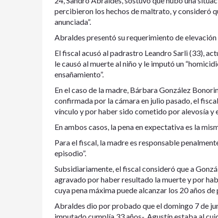
24, Sandro Abraldes, sostuvo que hubo una situac
percibieron los hechos de maltrato, y consideró q
anunciada”.
Abraldes presentó su requerimiento de elevación a 
El fiscal acusó al padrastro Leandro Sarli (33), ac
le causó al muerte al niño y le imputó un “homici
ensañamiento”.
En el caso de la madre, Bárbara González Bonorino
confirmada por la cámara en julio pasado, el fisc
vínculo y por haber sido cometido por alevosía y 
En ambos casos, la pena en expectativa es la mism
Para el fiscal, la madre es responsable penalmente
episodio”.
Subsidiariamente, el fiscal consideró que a Gonz
agravado por haber resultado la muerte y por habe
cuya pena máxima puede alcanzar los 20 años de p
Abraldes dio por probado que el domingo 7 de junio
imputado cumplía 33 años-, Agustín estaba al cuid