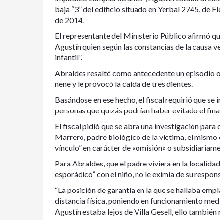
baja “3” del edificio situado en Yerbal 2745, de F
de 2014.
El representante del Ministerio Público afirmó qu
Agustín quien según las constancias de la causa 
infantil”.
Abraldes resaltó como antecedente un episodio ocu
nene y le provocó la caída de tres dientes.
Basándose en ese hecho, el fiscal requirió que se 
personas que quizás podrían haber evitado el final
El fiscal pidió que se abra una investigación para
Marrero, padre biológico de la víctima, el mismo d
vínculo” en carácter de «omisión» o subsidiariam
Para Abraldes, que el padre viviera en la localida
esporádico” con el niño, no le eximía de su respon
“La posición de garantía en la que se hallaba emp
distancia física, poniendo en funcionamiento medida
Agustín estaba lejos de Villa Gesell, ello también