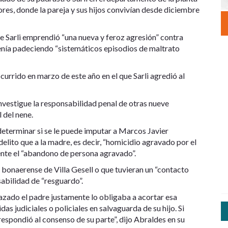
lores, donde la pareja y sus hijos convivían desde diciembre
e Sarli emprendió “una nueva y feroz agresión” contra
venía padeciendo “sistemáticos episodios de maltrato
rrido en marzo de este año en el que Sarli agredió al
investigue la responsabilidad penal de otras nueve
 del nene.
 determinar si se le puede imputar a Marcos Javier
elito que a la madre, es decir, “homicidio agravado por el
ente el “abandono de persona agravado”.
d bonaerense de Villa Gesell o que tuvieran un “contacto
sabilidad de “resguardo”.
lazado el padre justamente lo obligaba a acortar esa
s judiciales o policiales en salvaguarda de su hijo. Si
 respondió al consenso de su parte”, dijo Abraldes en su